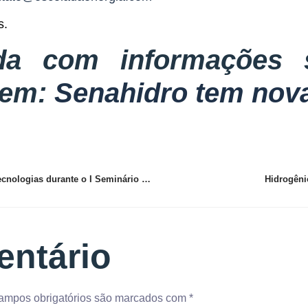
s.
zada com informações
 em:
Senahidro tem nova
ExpoH2V apresenta tendências, projetos e novas tecnologias durante o I Seminário Nacional de Hidrogênio Verde
Hidrogêni
entário
ampos obrigatórios são marcados com
*