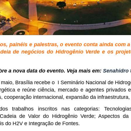
dos, painéis e palestras, o evento conta ainda com
eia de negócios do Hidrogênio Verde e os projet
bre a nova data do evento. Veja mais em:
Senahidro 
 maio, Brasília recebe o I Seminário Nacional de Hidrog
rgética e reúne ciência, mercado e agentes privados 
, cooperação internacional, expansão da infraestrutura,
dos trabalhos inscritos nas categorias: Tecnolog
Cadeia de Valor do Hidrogênio Verde; Aspectos da 
is do H2V e Integração de Fontes.