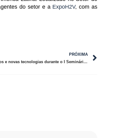
agentes do setor e a
ExpoH2V
, com as
PRÓXIMA
ExpoH2V apresenta tendências, projetos e novas tecnologias durante o I Seminário Nacional de Hidrogênio Verde